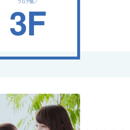
3F
フロア階／