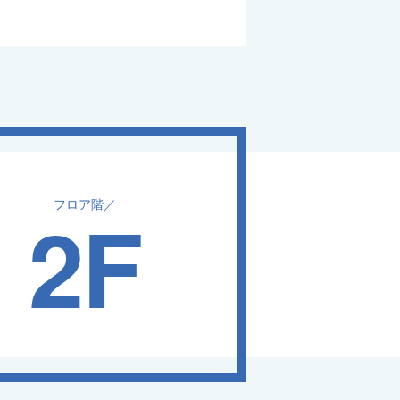
2F
フロア階／