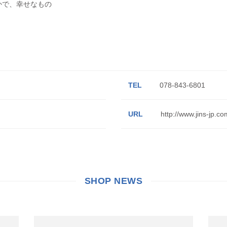
かで、幸せなもの
TEL
078-843-6801
URL
http://www.jins-jp.co
SHOP NEWS